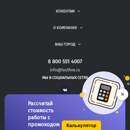
КОНТРОЛЬНЫЕ РАБОТЫ
ДИПЛОМНЫЕ РАБОТЫ
КЛИЕНТАМ
КУРСОВЫЕ РАБОТЫ
АНТИПЛАГИАТ
РЕФЕРАТЫ
ВОПРОСЫ И ОТВЕТЫ
О КОМПАНИИ
ВСЕ УСЛУГИ
ПУБЛИЧНАЯ ОФЕРТА
О КОМПАНИИ
ПОЛИТИКА КОНФИДЕНЦИАЛЬНОСТИ
КОНТАКТЫ
ВАШ ГОРОД
АВТОРАМ
МОСКВА
САНКТ-ПЕТЕРБУРГ
8 800 551 4007
ПОЛЕССК
info@fastfine.ru
СЕВЕРСК
МЫ В СОЦИАЛЬНЫХ СЕТЯХ
БЕЛОВО
Vk
×
Рассчитай
стоимость
работы с
промокодом
Калькулятор