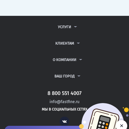
УСЛУГИ
КОНТРОЛЬНЫЕ РАБОТЫ
ДИПЛОМНЫЕ РАБОТЫ
КЛИЕНТАМ
КУРСОВЫЕ РАБОТЫ
АНТИПЛАГИАТ
РЕФЕРАТЫ
ВОПРОСЫ И ОТВЕТЫ
О КОМПАНИИ
ВСЕ УСЛУГИ
ПУБЛИЧНАЯ ОФЕРТА
О КОМПАНИИ
ПОЛИТИКА КОНФИДЕНЦИАЛЬНОСТИ
КОНТАКТЫ
ВАШ ГОРОД
АВТОРАМ
МОСКВА
САНКТ-ПЕТЕРБУРГ
8 800 551 4007
ПОЛЕССК
info@fastfine.ru
СЕВЕРСК
МЫ В СОЦИАЛЬНЫХ СЕТЯХ
БЕЛОВО
Vk
×