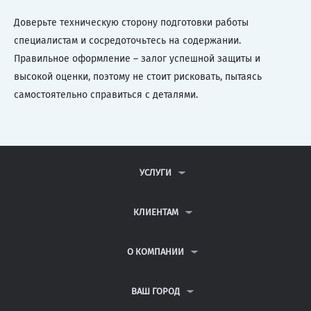
Доверьте техническую сторону подготовки работы
специалистам и сосредоточьтесь на содержании.
Правильное оформление – залог успешной защиты и
высокой оценки, поэтому не стоит рисковать, пытаясь
самостоятельно справиться с деталями.
УСЛУГИ
КОНТРОЛЬНЫЕ РАБОТЫ
ДИПЛОМНЫЕ РАБОТЫ
КЛИЕНТАМ
КУРСОВЫЕ РАБОТЫ
АНТИПЛАГИАТ
РЕФЕРАТЫ
ВОПРОСЫ И ОТВЕТЫ
О КОМПАНИИ
ВСЕ УСЛУГИ
ПУБЛИЧНАЯ ОФЕРТА
О КОМПАНИИ
ПОЛИТИКА КОНФИДЕНЦИАЛЬНОСТИ
КОНТАКТЫ
ВАШ ГОРОД
АВТОРАМ
МОСКВА