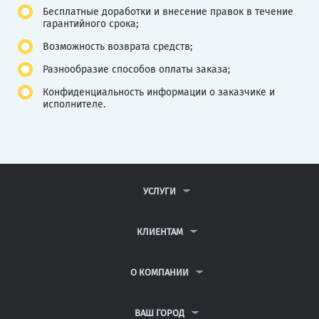
Бесплатные доработки и внесение правок в течение
гарантийного срока;
Возможность возврата средств;
Разнообразие способов оплаты заказа;
Конфиденциальность информации о заказчике и
исполнителе.
УСЛУГИ
КОНТРОЛЬНЫЕ РАБОТЫ
ДИПЛОМНЫЕ РАБОТЫ
КЛИЕНТАМ
КУРСОВЫЕ РАБОТЫ
АНТИПЛАГИАТ
РЕФЕРАТЫ
ВОПРОСЫ И ОТВЕТЫ
О КОМПАНИИ
ВСЕ УСЛУГИ
ПУБЛИЧНАЯ ОФЕРТА
О КОМПАНИИ
ПОЛИТИКА КОНФИДЕНЦИАЛЬНОСТИ
КОНТАКТЫ
ВАШ ГОРОД